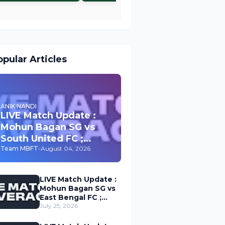
pular Articles
ANIK NANDI
LIVE Match Update :
Mohun Bagan SG vs
South United FC ;
Durand Cup 2026
Team MBFT
-
August 04, 2026
LIVE Match Update :
Mohun Bagan SG vs
East Bengal FC ;
Durand Cup 2026
July 25, 2026