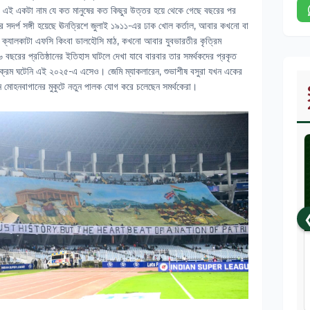
েও এই একটা নাম যে কত মানুষের কত কিছুর উত্তর হয়ে থেকে গেছে বছরের পর
দর্প সঙ্গী হয়েছে ঊনত্রিশে জুলাই ১৯১১-এর ঢাক খোল কর্তাল, আবার কখনো বা
 ক্যালকাটা এফসি কিংবা ডালহৌসি মাঠ, কখনো আবার যুবভারতীর কৃত্রিম
বছরের প্রতিষ্ঠানের ইতিহাস ঘাটলে দেখা যাবে বারবার তার সমর্থকদের প্রকৃত
্যতিক্রম ঘটেনি এই ২০২৫-এ এসেও। জেমি ম্যাকলারেন, শুভাশীষ বসুরা যখন একের
ন মোহনবাগানের মুকুটে নতুন পালক যোগ করে চলেছেন সমর্থকেরা।