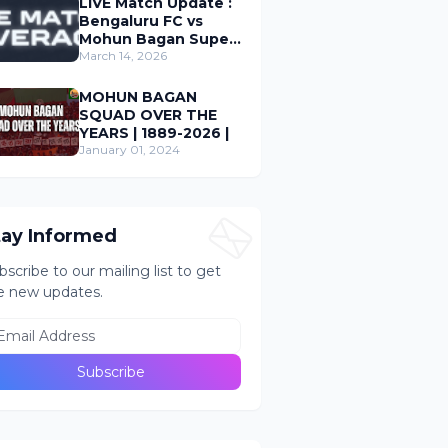
LIVE Match Update :
Bengaluru FC vs
Mohun Bagan Super
Giant ; Indian Super
March 14, 2026
League 2026
MOHUN BAGAN
SQUAD OVER THE
YEARS | 1889-2026 |
January 01, 2024
tay Informed
bscribe to our mailing list to get
e new updates.