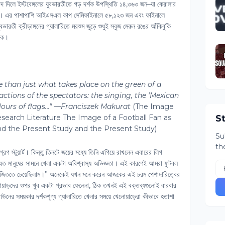
 দিলে ইস্টবেঙ্গলের যুবভারতীতে গড় দর্শক উপস্থিতি ১৪,৩৬৩ জন–যা কেরালার
শী। এর পাশাপাশি আইএসএল কাপ সেমিফাইনালে ৫৮,১২৩ জন এবং ফাইনালে
রতী ক্রীড়াঙ্গনের গ্যালারিতে মরশুম জুড়ে শুধুই সবুজ মেরুন রঙের আঁকিবুকি
িকে।
 than just what takes place on the green of a
actions of the spectators: the singing, the 'Mexican
lours of flags..." —Franciszek Makurat
(The Image
esearch Literature The Image of a Football Fan as
S
nd the Present Study and the Present Study)
Su
th
স্টুয়ার্ট। কিন্তু তিনটে জয়ের মধ্যে তিনি এগিয়ে রাখলেন এবারের লিগ
ন, "এত মানুষের সামনে খেলা একটা অবিশ্বাস্য অভিজ্ঞতা। এই কারণেই আমরা ফুটবল
ে জিততে চেয়েছিলাম।” অনেকেই যখন মনে করেন আজকের এই চরম পেশাদারিত্বের
েলোয়াড়দের ওপর খুব একটা প্রভাব ফেলেনা, ঠিক তখনই এই বক্তব্যগুলোই বারবার
ের সময়কার দর্শকশূণ্য গ্যালারিতে খেলার সময়ে খেলোয়াড়েরা কীভাবে হতাশা