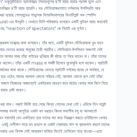
কুমেন্টারিতে অ্যানফিল্ডে লিভারপুলের ছ'টি ম্যাচ হারার প্রসঙ্গ তুলে এনে
ফিল্ডে ছ'টি ম্যাচ হারেনি। বড় স্টেডিয়ামগুলোতে দর্শকদের উপস্থিতি আর
হয়েছে পোল্যান্ডের গাডান্স্ক বিশ্ববিদ্যালয়ের ডিপার্টমেন্ট অব স্পোর্টস
at-এর উদ্ধৃতি। যেখানে তিনি পরিষ্কার বলেছেন একটি ফুটবল ম্যাচ কখনোই
লা নয়, "reaction of spectators" কে নিয়েই এর পূর্ণতা।
যরকম তত্ত্বের কথা বলেছেন। তাঁর মতে, একটি ফুটবল স্টেডিয়ামকে খুব যত্ন
 যার ভেতরে রয়েছে মানুষের তৈরী প্রাচীর। স্টেডিয়ামে উপস্থিত সকলেই সেই
আসার সময় তাঁরা বাইরের দুনিয়ায় কী ঘটছে তা নিয়ে ভাবেন না। তাঁরা তাদের
খে আসেন। তাঁরা একটি mass বা সমষ্টি হিসেবে মুখোমুখি বসে থাকেন। প্রতিটি
থকের মাথা থাকে। স্টেডিয়ামের ভেতরে প্রতিটি দর্শকের মধ্যে যে পার্থক্য, যে
ষ্টি হয়ে ওঠেন, যাদের আলাদা কোনো পরিচয় নেই, আলাদা কোনো রূপ নেই! তাঁরা
এবং সকলে নিজেদের অজান্তেই একইরকম আচরণ করে মাঠের খেলার সঙ্গে মিশে গিয়ে
ণ করার চেষ্টা করেন।
 ধরা যাক। নব্বই মিনিট হয়ে গেছে কিন্ত গোলের দেখা নেই। এদিকে তিন পয়েন্ট
। সেসময় যখনই আপুইয়া একটা বল ধরছেন কিংবা শুভাশীষ বসু বা আলবার্তো
 গ্যালারি যেন একত্রিত হয়ে তাদের মত করে নিয়ন্ত্রণ করতে চাইছিলেন খেলার
একটু বেশীক্ষণ পায়ে বল রাখলে বা একটা স্কোয়ার পাস বা ব্যাকপাস করলে তাদের
িৎকার এবং বিপক্ষ সেই আক্রমণ থামিয়ে দিতেই ডেসিবেল পড়ে যাওয়া—এতে