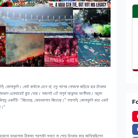
গলি, কোলাকুলি। কেউ কাউকে চেনে না; তবু পাশের লোককে জড়িয়ে ধরে চিৎকার
বধান একেবারেই ঘুচে গেছে। সকলেই এই অপূর্ব আনন্দের অংশীদার। আনন্দ
কিন্তু একটিই- "জিতেছে, মোহনবাগান জিতেছে।” গলাগলি, কোলাকুলি করে একই
F
ছে।"
ে বেরোনো ভদ্রলোক ঠিকমত প্রশ্নটা শুনতে না পেয়ে চিৎকার করে জানিয়েছিলেন