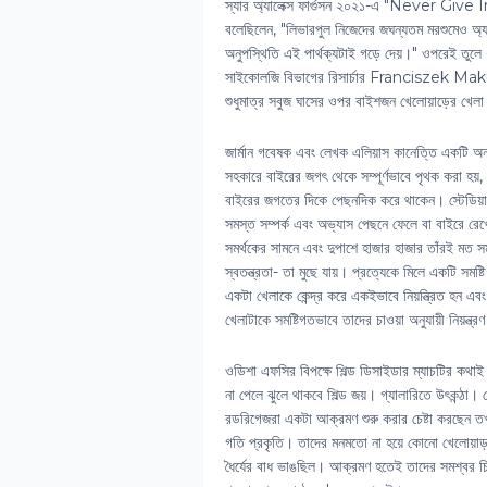
স্যার অ্যালেক্স ফার্গুসন ২০২১-এ "Never Give In" ড
বলেছিলেন, "লিভারপুল নিজেদের জঘন্যতম মরশুমেও অ্যান
অনুপস্থিতি এই পার্থক্যটাই গড়ে দেয়।" ওপরেই তুলে ধরা 
সাইকোলজি বিভাগের রিসার্চার Franciszek Makur
শুধুমাত্র সবুজ ঘাসের ওপর বাইশজন খেলোয়াড়ের খে
জার্মান গবেষক এবং লেখক এলিয়াস কানেত্তি একটি অন্
সহকারে বাইরের জগৎ থেকে সম্পূর্ণভাবে পৃথক করা হয়,
বাইরের জগতের দিকে পেছনদিক করে থাকেন। স্টেডিয়ামে 
সমস্ত সম্পর্ক এবং অভ্যাস পেছনে ফেলে বা বাইরে রে
সমর্থকের সামনে এবং দুপাশে হাজার হাজার তাঁরই মত সমর্
স্বতন্ত্রতা- তা মুছে যায়। প্রত্যেকে মিলে একটি সম
একটা খেলাকে কেন্দ্র করে একইভাবে নিয়ন্ত্রিত হন 
খেলাটাকে সমষ্টিগতভাবে তাদের চাওয়া অনুযায়ী নিয়ন্ত্র
ওডিশা এফসির বিপক্ষে শিল্ড ডিসাইডার ম্যাচটির কথাই
না পেলে ঝুলে থাকবে শিল্ড জয়। গ্যালারিতে উৎকন্ঠা
রডরিগেজরা একটা আক্রমণ শুরু করার চেষ্টা করছেন তখন
গতি প্রকৃতি। তাদের মনমতো না হয়ে কোনো খেলোয়াড় 
ধৈর্যের বাধ ভাঙছিল। আক্রমণ হতেই তাদের সমশ্বর চ