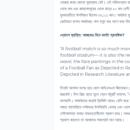
বোঝার জন্য কোনো পুরস্কার নেই। এই পরিসংখ্যান বাদ
থেকে কম এবং জামশেদপুরের থেকে মাত্র ৮০ জন বে
যুবভারতীতে উপস্থিত ছিলেন ৫৯,১১১ জন। অর্থ্যাত যুবভা
কেটেছেন বাগান সমর্থকরা; লাল হলুদ যার পাশে বড্ড ফ
▪️
দ্বাদশ ব্যাক্তি: আজকের দিনে কতটা প্রাসঙ্গিক?
"A football match is so much more
football stadium— it is also the re
wave', the face paintings in the co
of a Football Fan as Depicted in R
Depicted in Research Literature a
তিনটে আলাদা দলের হয়ে খেলে আইএসএল জিতেছেন গ্রেগ 
জয়কেই। লিগ শিল্ড হাতে তুলে গ্রেগ স্টুয়ার্ট বললে
ভালবাসি। সমর্থকদের জন্যই ট্রফিটা আরও বেশি কর
সময়ে গ্যালারিতে দর্শকদের উপস্থিতি খেলার এবং খ
সেইসমসস্ত কথার সারবত্তাহীনতা প্রমাণ করে। লকডাউন
প্রকাশ করতেন তা আমাদের সকলেরই মনে আছে।