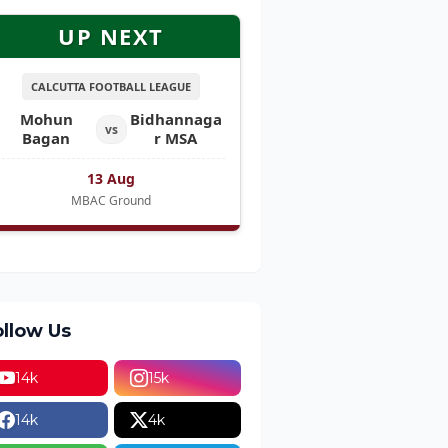
UP NEXT
CALCUTTA FOOTBALL LEAGUE
Mohun
Bidhannaga
vs
Bagan
r MSA
13 Aug
MBAC Ground
ollow Us
14k
15k
14k
4k