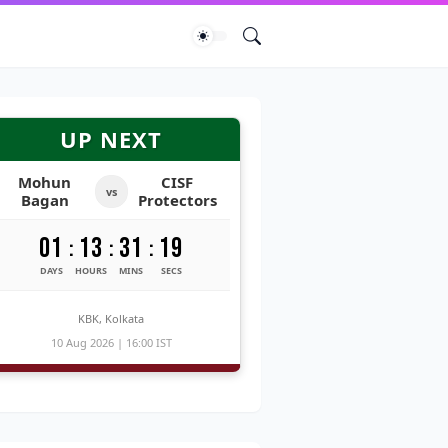
UP NEXT
Mohun
CISF
vs
Bagan
Protectors
01
13
31
17
:
:
:
DAYS
HOURS
MINS
SECS
KBK, Kolkata
10 Aug 2026 | 16:00 IST