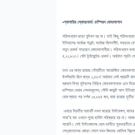
▪️
গ্যালারির স্কোরবোর্ড: চাম্পিয়ন মোহনবাগান
পরিসংখ্যান ছাড়া ফুটবল হয় না। তাই কিছু পরিসং
ইতিহাসের সর্বোচ্চ পয়েন্ট, সর্বোচ্চ ক্লিনশীট, সবচ
নতুন রেকর্ড গড়েছেন মোহনবাগানীরা। পরিসংখ্যা
৪,২১,৯১৩। যেটা টুর্নামেন্টের রেকর্ড। অর্থ্যাত 
তবে এর মধ্যে রয়েছে গৌহাটিতে আয়োজিত মোহনবাগানের
উপস্থিতি ছিল মাত্র ২,৫৬৭! অর্থ্যাত সেই ম্যাচটি বাদ
মরশুমে বিশ্ব ফুটবলের নিরিখে মোহনবাগানকে এনে দিয়েছ
চাম্পিয়ন বেয়ার লেভারকুসেন, সৌদি জায়ান্ট আল ইত
হোম ম্যাচে গড় দর্শক ১৫,৮৯৪ জন, যারা রয়েছে তৃতীয়
এবারে দ্বিতীয় স্থানটি দখল করেছে ইস্টবেঙ্গল, যাদের
গাধা"র মত এখানে পুরো ছবিটা পরিষ্কার হয় না। আজ
পারেনি। সেই ইস্টবেঙ্গলের হোম ডার্বিতে যুবভারত
পেত্রাতোসের জোড়া গোলে যখন জিতছে মোলিনা ব্রিগে