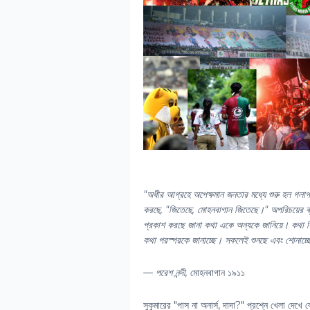
"অধীর আগ্রহে অপেক্ষমান জনতার মধ্যে শুরু হল গলা
করছে, "জিতেছে, মোহনবাগান জিতেছে।" অপরিচয়ের ব্য
প্রকাশ করছে জানা কথা একে অন্যকে জানিয়ে। কথা 
কথা পরস্পরকে জানাচ্ছে। সকলেই শুনছে এবং শোনাচ্
— পরেশ নন্দী,
মোহনবাগান ১৯১১
সুকুমারের "পাস না অনার্স, দাদা?" প্রশ্নে খেলা দেখ