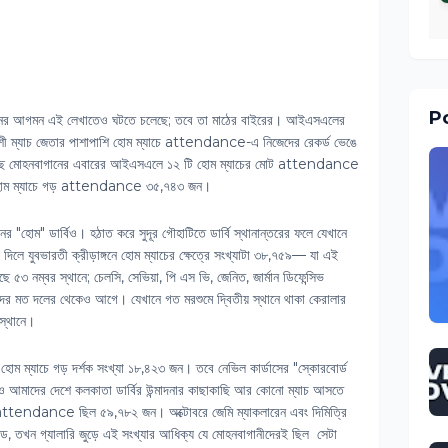
Po
খ্যানের আগমন এই লেখাতেও ঘটতে চলেছে; তবে তা মাঠের বাইরের। আইএসএলের
েয়ে বেশী ম্যাচ জেতার পাশাপাশি হোম ম্যাচে attendance-এ নিজেদের রেকর্ড ভেঙে
ন বলছে মোহনবাগানের এবারের আইএসএলে ১২ টি হোম ম্যাচের মোট attendance
প্রতি হোম ম্যাচে গড় attendance ৩৫,৭৪৩ জন।
 "হোম" ডার্বিও। হঠাত করে সুদূর গৌহাটিতে ডার্বি স্থানান্তরের ফলে যেখানে
 দিলে যুবভারতী ক্রীড়াঙ্গনে হোম ম্যাচের ক্ষেত্রে সংখ্যাটা ৩৮,৭৫৯— যা এই
ে ৫৩ নম্বর স্থানে; চেলসি, সেভিয়া, পি এস ভি, জেনিত, জার্মান ডিফেন্সিভ
িহাদের মত দলের থেকেও আগে। যেখানে গত মরশুমে দ্বিতীয় স্থানে থাকা কেরালার
 স্থানে।
 হোম ম্যাচে গড় দর্শক সংখ্যা ১৮,৪২৩ জন। তবে নেভিল কার্ডাসের "স্কোরবোর্ড
ও আমাদের দেশে কলকাতা ডার্বির উন্মাদনার কাছাকাছি আর কোনো ম্যাচ আসতে
ীতে attendance ছিল ৫৯,৭৮২ জন। অক্টোবরে জেমি ম্যাকলারেন এবং দিমিত্রি
ড, তখন গ্যালারি জুড়ে এই সংখ্যার আধিক্য যে মোহনবাগানীদেরই ছিল সেটা