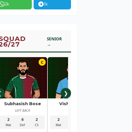
2k
1k
SQUAD
SENIOR
26/27
→
C
01
❮
❯
Subhasish Bose
Vishal Kaith
Rahul Bhe
LEFT BACK
GK
RIGHT BACK
2
6
2
2
5
2
2
1
Mat
Def
CS
Mat
Sav
CS
Mat
Gls